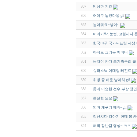
867
방심한 지효
866
어이쿠 놓쳤다옹.gif
865
놀아줘요~냥이~
864
머리카락, 눈썹, 코털까지 
863
한국야구 국가대표팀 사상 
862
아직도 그리운 어머니
861
뭉쳐야 찬다 조기축구회 룰
860
슈퍼소닉 이대형 레전드
859
위빙 좀 배운 냥아치.gif
858
롯데 이승헌 선수 부상 장면
857
튼실한 모모
856
엄마 개구리 떼줘~gif
855
장난치다 강아지 한데 봉변
854
해외 장난감 영상~ ㅋㅋ