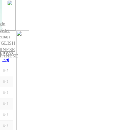
gin
ister
temap
GLISH
INESE
tal 883
PANESE
조회
847
846
846
846
846
846