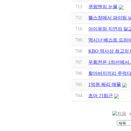
712
쿠팡맨의 눈물
711
헬스장에서 파이팅 
710
아이유와 지연의 딜
709
역시난 베스트 드라
708
KBO 역사상 최고의
707
우회전은 1차선에서..
706
할아버지끼리 주먹
705
1억원 짜리 매물
704
초아 기립근