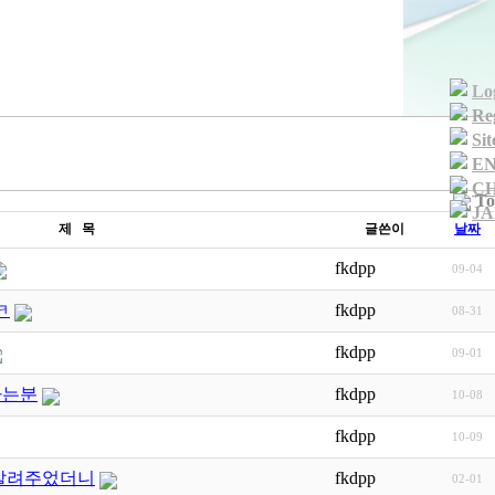
Lo
Reg
Si
EN
CH
To
JA
제 목
글쓴이
날짜
fkdpp
09-04
ㅋ
fkdpp
08-31
fkdpp
09-01
아는분
fkdpp
10-08
fkdpp
10-09
알려주었더니
fkdpp
02-01