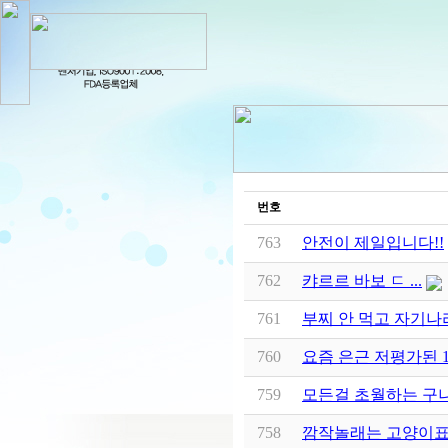
번호
763
안전이 제일입니다!!
762
캬르르 바보 ㄷ ...
761
부찌 안 먹고 자기나
760
요즘 은근 저평가된 13
759
모든걸 초월하는 구나
758
깜작놀래는 고양이표