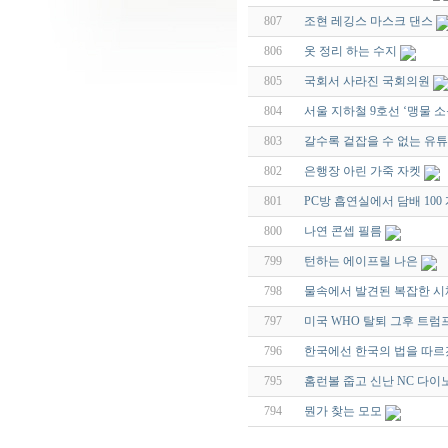
807
조현 레깅스 마스크 댄스
806
옷 정리 하는 수지
805
국회서 사라진 국회의원
804
서울 지하철 9호선 ‘맹물 소
803
갈수록 겉잡을 수 없는 유
802
은행장 아린 가죽 자켓
801
PC방 흡연실에서 담배 100
800
나연 콘셉 필름
799
턴하는 에이프릴 나은
798
물속에서 발견된 복잡한 
797
미국 WHO 탈퇴 그후 트럼
796
한국에선 한국의 법을 따르
795
홈런볼 줍고 신난 NC 다
794
뭔가 찾는 모모