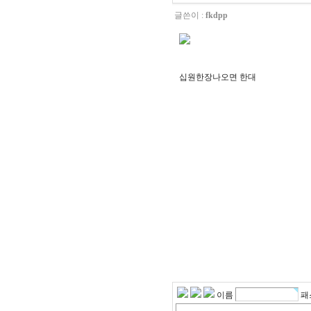
글쓴이 :
fkdpp
십원한장나오면 한대
문제는, 에픽세븐이 오픈된지 며칠 
게임이며 현 상황에서 라비는 계정의
평가나 거래의 기준이 될 정도로 당
캐릭터 취급을 받고 있었단 것이다.
즉, 라비를 뽑기 위해 현금을 투자한
유저들도 상당수 존재했으며, 라비
중심으로 유닛의 가치 판단이 이뤄지
함부로 손을 대기엔 유저들의 반발이
예정된 캐릭터였던 것.
이름
패