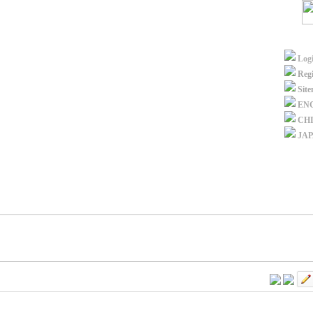
Log
Regi
Sit
EN
CH
JA