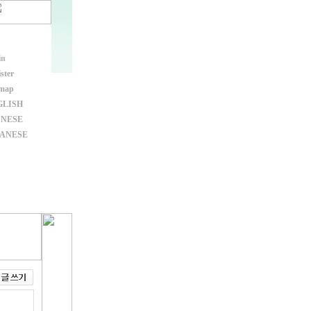
in
ster
emap
GLISH
INESE
PANESE