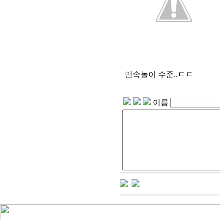
민속놀이 수준..ㄷㄷ
이름