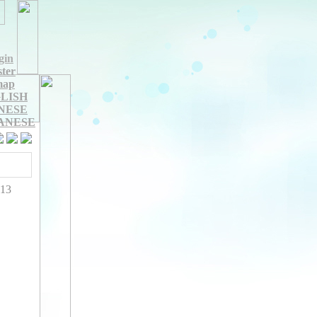
gin
ster
map
LISH
NESE
ANESE
713