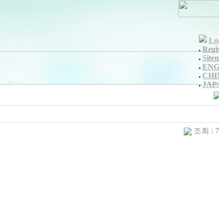
Lo
Regi
Site
ENG
CHI
JAP
조회 : 