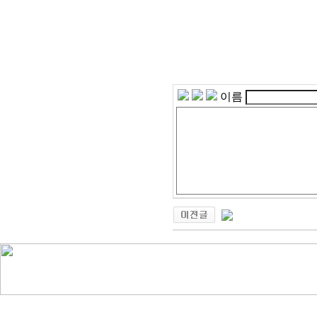
단도직입적으로
지속적인
좋은 연줄이 있었으면 좋겠
이름