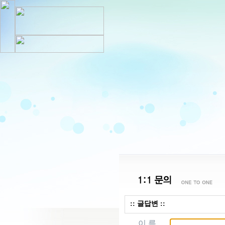
:: 글답변 ::
이 름