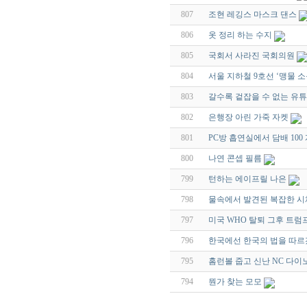
807
조현 레깅스 마스크 댄스
806
옷 정리 하는 수지
805
국회서 사라진 국회의원
804
서울 지하철 9호선 ‘맹물 소
803
갈수록 겉잡을 수 없는 유
802
은행장 아린 가죽 자켓
801
PC방 흡연실에서 담배 100
800
나연 콘셉 필름
799
턴하는 에이프릴 나은
798
물속에서 발견된 복잡한 
797
미국 WHO 탈퇴 그후 트럼
796
한국에선 한국의 법을 따르
795
홈런볼 줍고 신난 NC 다
794
뭔가 찾는 모모